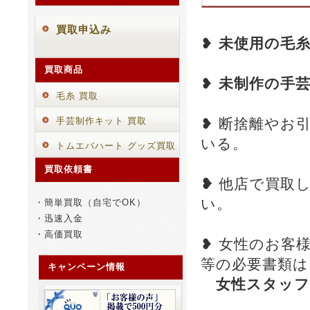
買取申込み
❥
未使用の毛
買取商品
❥
未制作の手
毛糸 買取
手芸制作キット 買取
❥ 断捨離やお
いる。
トムエバハート グッズ買取
買取依頼書
❥
他店で買取
い。
・簡単買取（自宅でOK）
・迅速入金
・高価買取
❥ 女性のお客
等の必要書類は
キャンペーン情報
女性スタッフ