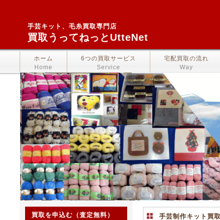
手芸キット、毛糸買取専門店
買取うってねっとUtteNet
ホーム
6つの買取サービス
宅配買取の流れ
Home
Service
Way
買取を申込む（査定無料）
手芸制作キット買取