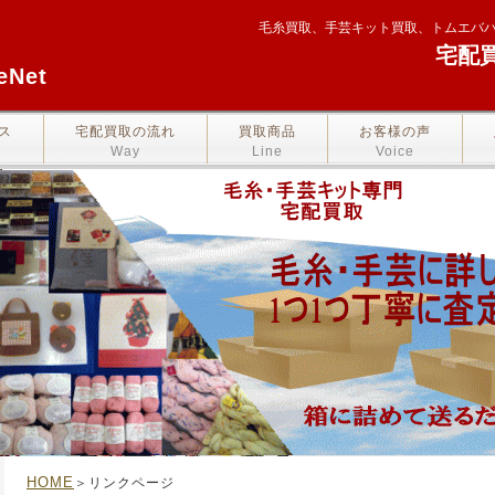
毛糸買取、手芸キット買取、トムエバ
宅配
Net
ス
宅配買取の流れ
買取商品
お客様の声
Way
Line
Voice
HOME
＞リンクページ