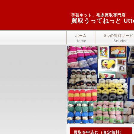
手芸キット、毛糸買取専門店
買取うってねっと Utte
ホーム
6つの買取サービ
Home
Service
買取を申込む（査定無料）