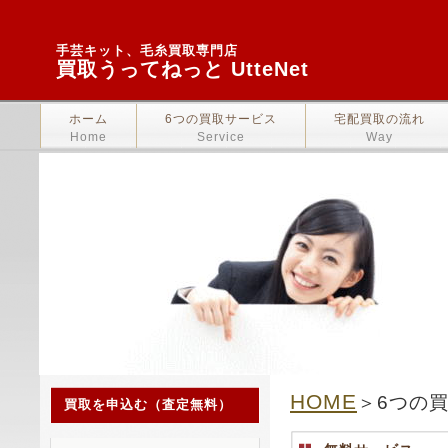
手芸キット、毛糸買取専門店
買取うってねっと UtteNet
ホーム
6つの買取サービス
宅配買取の流れ
Home
Service
Way
HOME
＞6つの
買取を申込む（査定無料）