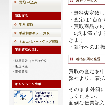
無料サービス
買取申込み
・無料査定致
買取商品
・査定は1点か
毛糸 買取
・買取商品が5
5点未満ですと
手芸制作キット 買取
きます
トムエバハートグッズ買取
・銀行へのお
宅配買取の流れ
着払伝票の発送
・簡単買取（自宅でOK）
・迅速入金
買取の査定を
・高価買取
弊社より、着
キャンペーン情報
そのまま外箱
しください。
面倒な伝票記